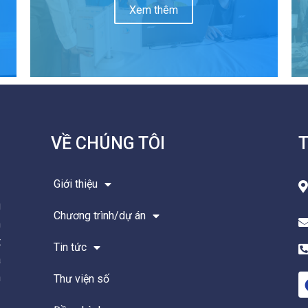
Xem thêm
VỀ CHÚNG TÔI
T
Giới thiệu
g
Chương trình/dự án
m
t
Tin tức
à
n
Thư viện số