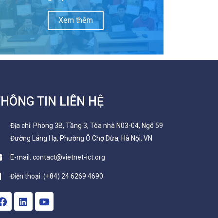
Xem thêm
HÔNG TIN LIÊN HỆ
Địa chỉ: Phòng 3B, Tầng 3, Tòa nhà N03-04, Ngõ 59
Đường Láng Hạ, Phường Ô Chợ Dừa, Hà Nội, VN
E-mail: contact@vietnet-ict.org
Điện thoại: (+84) 24 6269 4690
F
L
Y
a
i
o
c
n
u