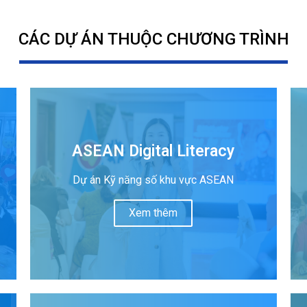
CÁC DỰ ÁN THUỘC CHƯƠNG TRÌNH
ASEAN Digital Literacy
Dự án Kỹ năng số khu vực ASEAN
Xem thêm