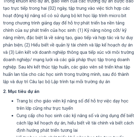
Trong khuôn khổ dự án, giáo viên của các trường dự án được đào
tạo trực tiếp trong hai (02) ngày, tập trung vào việc tích hợp các
hoạt động kỹ năng số có sử dụng bộ kit học lập trình micro:bit
trong chương trình giảng dạy để hỗ trợ phát triển ba nền tảng
chính của sự phát triển của học sinh: (1) Kỹ năng nòng cốt/ kỹ
năng mềm, đặc biệt là về sáng tạo, giao tiếp và hợp tác và tư duy
phản biện; (2) Hiểu biết về quản lý tài chính và lập kế hoạch dự án
và (3) Liên kết với doanh nghiệp thông qua tiếp xúc với môi trường
doanh nghiệp/ mạng lưới và các giải pháp thực tập trong doanh
nghiệp. Sau khi kết thúc tập huấn, các giáo viên sẽ triển khai tập
huấn lan tỏa cho các học sinh trong trường mình, sau đó thành
lập và duy trì Câu lạc bộ Lập trình tại mỗi trường dự án
2. Mục tiêu dự án
Trang bị cho giáo viên kỹ năng số để hỗ trợ việc dạy học
trên lớp cũng như trực tuyến
Cung cấp cho học sinh các kỹ năng số và ứng dụng để biết
cách lập kế hoạch dự án, hiểu biết về tài chính và biết cách
định hướng phát triển tương lai