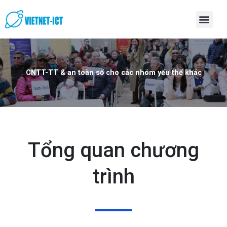
Skip
Men
to
content
CNTT-TT & an toàn số cho các nhóm yếu thế khác
Tổng quan chương
trình