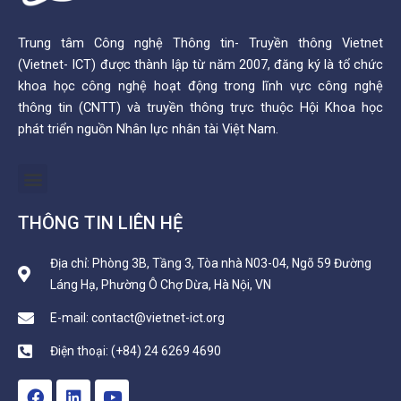
Trung tâm Công nghệ Thông tin- Truyền thông Vietnet
(Vietnet- ICT) được thành lập từ năm 2007, đăng ký là tổ chức
khoa học công nghệ hoạt động trong lĩnh vực công nghệ
thông tin (CNTT) và truyền thông trực thuộc Hội Khoa học
phát triển nguồn Nhân lực nhân tài Việt Nam.
Menu
THÔNG TIN LIÊN HỆ
Địa chỉ: Phòng 3B, Tầng 3, Tòa nhà N03-04, Ngõ 59 Đường
Láng Hạ, Phường Ô Chợ Dừa, Hà Nội, VN
E-mail: contact@vietnet-ict.org
Điện thoại: (+84) 24 6269 4690
F
L
Y