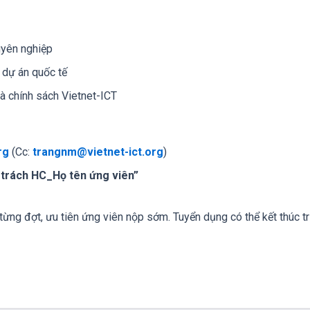
uyên nghiệp
c dự án quốc tế
và chính sách Vietnet-ICT
rg
(Cc:
trangnm@vietnet-ict.org
)
 trách HC_Họ tên ứng viên”
 từng đợt, ưu tiên ứng viên nộp sớm. Tuyển dụng có thể kết thúc 