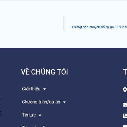
Hướng dẫn chuyển đổi từ gói E1/E2 sa
VỀ CHÚNG TÔI
T
Giới thiệu
g
Chương trình/dự án
m
t
Tin tức
à