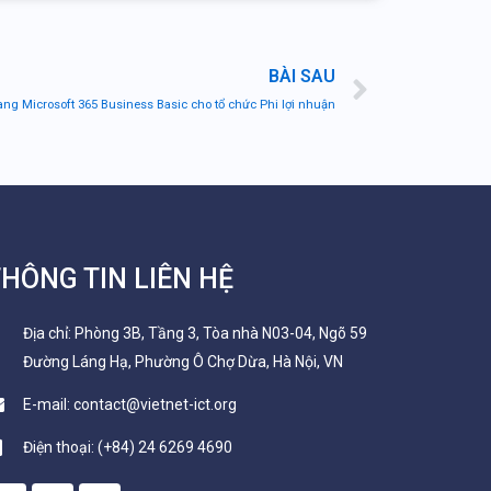
Next
BÀI SAU
ng Microsoft 365 Business Basic cho tổ chức Phi lợi nhuận
HÔNG TIN LIÊN HỆ
Địa chỉ: Phòng 3B, Tầng 3, Tòa nhà N03-04, Ngõ 59
Đường Láng Hạ, Phường Ô Chợ Dừa, Hà Nội, VN
E-mail: contact@vietnet-ict.org
Điện thoại: (+84) 24 6269 4690