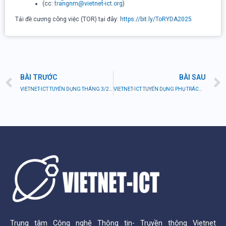
(cc:
trangnm@vietnet-ict.org
)
Tải đề cương công việc (TOR) tại đây:
https://bit.ly/ToRYDA2025
Prev
BÀI TRƯỚC
BÀI SAU
VIETNET-ICT TUYỂN DỤNG THÁNG 3/2025
VIETNET-ICT TUYỂN DỤNG PHỤ TRÁCH HÀNH CHÍNH
Trung tâm Công nghệ Thông tin- Truyền thông Vietnet