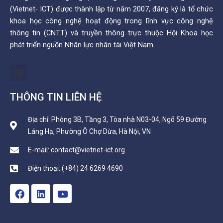
(Vietnet- ICT) được thành lập từ năm 2007, đăng ký là tổ chức
khoa học công nghệ hoạt động trong lĩnh vực công nghệ
thông tin (CNTT) và truyền thông trực thuộc Hội Khoa học
phát triển nguồn Nhân lực nhân tài Việt Nam.
Menu
THÔNG TIN LIÊN HỆ
Địa chỉ: Phòng 3B, Tầng 3, Tòa nhà N03-04, Ngõ 59 Đường
Láng Hạ, Phường Ô Chợ Dừa, Hà Nội, VN
E-mail: contact@vietnet-ict.org
Điện thoại: (+84) 24 6269 4690
F
L
Y
a
i
o
c
n
u
e
k
t