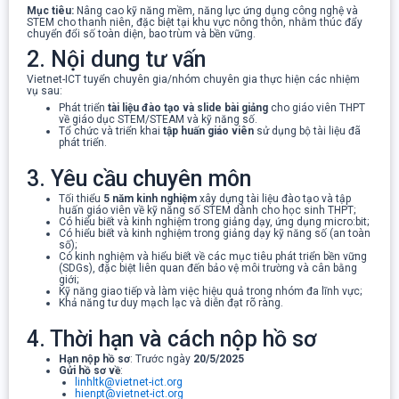
Mục tiêu:
Nâng cao kỹ năng mềm, năng lực ứng dụng công nghệ và
STEM cho thanh niên, đặc biệt tại khu vực nông thôn, nhằm thúc đẩy
chuyển đổi số toàn diện, bao trùm và bền vững.
2. Nội dung tư vấn
Vietnet-ICT tuyển chuyên gia/nhóm chuyên gia thực hiện các nhiệm
vụ sau:
Phát triển
tài liệu đào tạo và slide bài giảng
cho giáo viên THPT
về giáo dục STEM/STEAM và kỹ năng số.
Tổ chức và triển khai
tập huấn giáo viên
sử dụng bộ tài liệu đã
phát triển.
3. Yêu cầu chuyên môn
Tối thiểu
5 năm kinh nghiệm
xây dựng tài liệu đào tạo và tập
huấn giáo viên về kỹ năng số STEM dành cho học sinh THPT;
Có hiểu biết và kinh nghiệm trong giảng dạy, ứng dụng micro:bit;
Có hiểu biết và kinh nghiệm trong giảng dạy kỹ năng số (an toàn
số);
Có kinh nghiệm và hiểu biết về các mục tiêu phát triển bền vững
(SDGs), đặc biệt liên quan đến bảo vệ môi trường và cân bằng
giới;
Kỹ năng giao tiếp và làm việc hiệu quả trong nhóm đa lĩnh vực;
Khả năng tư duy mạch lạc và diễn đạt rõ ràng.
4. Thời hạn và cách nộp hồ sơ
Hạn nộp hồ sơ
: Trước ngày
20/5/2025
Gửi hồ sơ về
:
linhltk@vietnet-ict.org
hienpt@vietnet-ict.org