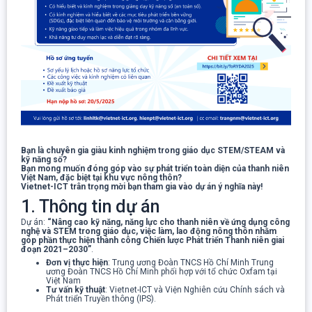
Bạn là chuyên gia giàu kinh nghiệm trong giáo dục STEM/STEAM và
kỹ năng số?
Bạn mong muốn đóng góp vào sự phát triển toàn diện của thanh niên
Việt Nam, đặc biệt tại khu vực nông thôn?
Vietnet-ICT trân trọng mời bạn tham gia vào dự án ý nghĩa này!
1. Thông tin dự án
Dự án:
“Nâng cao kỹ năng, năng lực cho thanh niên về ứng dụng công
nghệ và STEM trong giáo dục, việc làm, lao động nông thôn nhằm
góp phần thực hiện thành công Chiến lược Phát triển Thanh niên giai
đoạn 2021–2030”
.
Đơn vị thực hiện
: Trung ương Đoàn TNCS Hồ Chí Minh Trung
ương Đoàn TNCS Hồ Chí Minh phối hợp với tổ chức Oxfam tại
Việt Nam
Tư vấn kỹ thuật
: Vietnet-ICT và Viện Nghiên cứu Chính sách và
Phát triển Truyền thông (IPS).