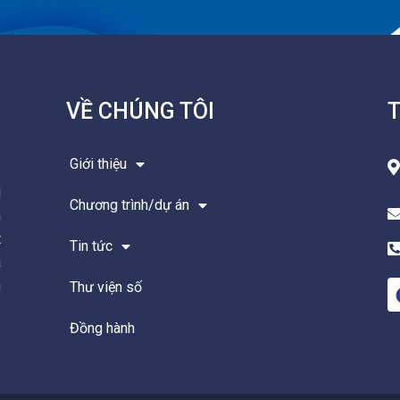
a
e
g
d
r
i
a
n
VỀ CHÚNG TÔI
T
m
Giới thiệu
g
Chương trình/dự án
m
t
Tin tức
à
n
Thư viện số
Đồng hành