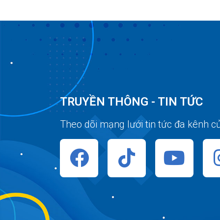
TRUYỀN THÔNG - TIN TỨC
Theo dõi mạng lưới tin tức đa kênh c
F
T
Y
a
i
o
c
k
u
e
t
t