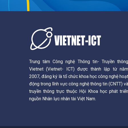
b
o
u
o
k
b
o
e
k
Trung tâm Công nghệ Thông tin- Truyền thôn
Vietnet (Vietnet- ICT) được thành lập từ nă
2007, đăng ký là tổ chức khoa học công nghệ hoạ
động trong lĩnh vực công nghệ thông tin (CNTT) v
truyền thông trực thuộc Hội Khoa học phát triể
nguồn Nhân lực nhân tài Việt Nam.