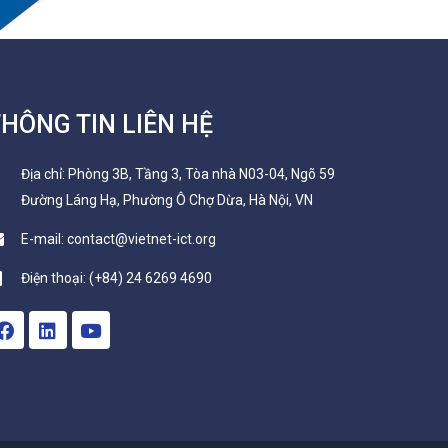
HÔNG TIN LIÊN HỆ
Địa chỉ: Phòng 3B, Tầng 3, Tòa nhà N03-04, Ngõ 59
Đường Láng Hạ, Phường Ô Chợ Dừa, Hà Nội, VN
E-mail: contact@vietnet-ict.org
Điện thoại: (+84) 24 6269 4690
F
L
Y
a
i
o
c
n
u
e
k
t
b
e
u
o
d
b
o
i
e