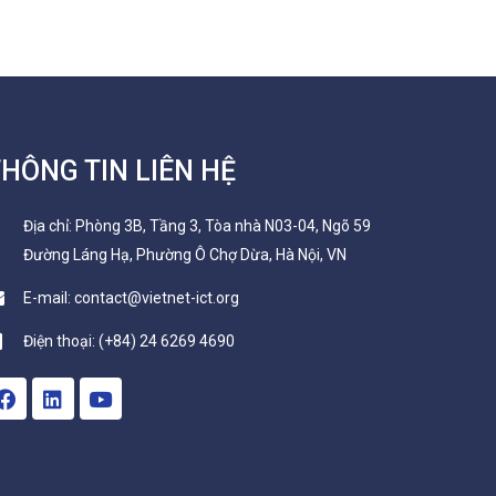
HÔNG TIN LIÊN HỆ
Địa chỉ: Phòng 3B, Tầng 3, Tòa nhà N03-04, Ngõ 59
Đường Láng Hạ, Phường Ô Chợ Dừa, Hà Nội, VN
E-mail: contact@vietnet-ict.org
Điện thoại: (+84) 24 6269 4690
F
L
Y
a
i
o
c
n
u
e
k
t
b
e
u
o
d
b