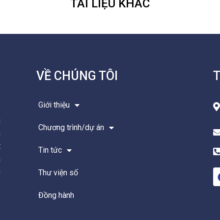
TÀI LIỆU KHÁC
VỀ CHÚNG TÔI
T
Giới thiệu
g
Chương trình/dự án
m
t
Tin tức
à
n
Thư viện số
Đồng hành