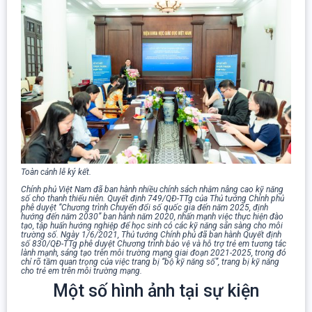
Toàn cảnh lễ ký kết.
Chính phủ Việt Nam đã ban hành nhiều chính sách nhằm nâng cao kỹ năng
số cho thanh thiếu niên. Quyết định 749/QĐ-TTg của Thủ tướng Chính phủ
phê duyệt “Chương trình Chuyển đổi số quốc gia đến năm 2025, định
hướng đến năm 2030” ban hành năm 2020, nhấn mạnh việc thực hiện đào
tạo, tập huấn hướng nghiệp để học sinh có các kỹ năng sẵn sàng cho môi
trường số. Ngày 1/6/2021, Thủ tướng Chính phủ đã ban hành Quyết định
số 830/QĐ-TTg phê duyệt Chương trình bảo vệ và hỗ trợ trẻ em tương tác
lành mạnh, sáng tạo trên môi trường mạng giai đoạn 2021-2025, trong đó
chỉ rõ tầm quan trọng của việc trang bị “bộ kỹ năng số”, trang bị kỹ năng
cho trẻ em trên môi trường mạng.
Một số hình ảnh tại sự kiện