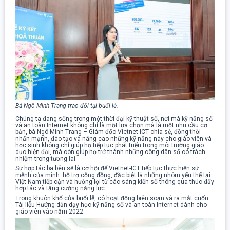
Bà Ngô Minh Trang trao đổi tại buổi lễ.
Chúng ta đang sống trong một thời đại kỹ thuật số, nơi mà kỹ năng số
và an toàn Internet không chỉ là một lựa chọn mà là một nhu cầu cơ
bản, bà Ngô Minh Trang – Giám đốc Vietnet-ICT chia sẻ, đồng thời
nhấn mạnh, đào tạo và nâng cao những kỹ năng này cho giáo viên và
học sinh không chỉ giúp họ tiếp tục phát triển trong môi trường giáo
dục hiện đại, mà còn giúp họ trở thành những công dân số có trách
nhiệm trong tương lai.
Sự hợp tác ba bên sẽ là cơ hội để Vietnet-ICT tiếp tục thực hiện sứ
mệnh của mình: hỗ trợ cộng đồng, đặc biệt là những nhóm yếu thế tại
Việt Nam tiếp cận và hưởng lợi từ các sáng kiến số thông qua thúc đẩy
hợp tác và tăng cường năng lực.
Trong khuôn khổ của buổi lễ, có hoạt động biên soạn và ra mắt cuốn
Tài liệu Hướng dẫn dạy học kỹ năng số và an toàn Internet dành cho
giáo viên vào năm 2022.