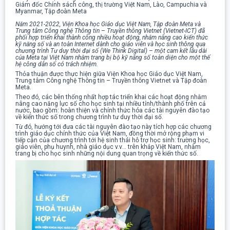
Giám đốc Chính sách công, thị trường Việt Nam, Lào, Campuchia và
Myanmar, Tập đoàn Meta
Năm 2021-2022, Viện Khoa học Giáo dục Việt Nam, Tập đoàn Meta và
Trung tâm Công nghệ Thông tin – Truyền thông Vietnet (Vietnet-ICT) đã
phối hợp triển khai thành công nhiều hoạt động, nhằm nâng cao kiến thức
kỹ năng số và an toàn Internet dành cho giáo viên và học sinh thông qua
chương trình Tư duy thời đại số (We Think Digital) – một cam kết lâu dài
của Meta tại Việt Nam nhằm trang bị bộ kỹ năng số toàn diện cho một thế
hệ công dân số có trách nhiệm.
Thỏa thuận được thực hiện giữa Viện Khoa học Giáo dục Việt Nam,
Trung tâm Công nghệ Thông tin – Truyền thông Vietnet và Tập đoàn
Meta.
Theo đó, các bên thống nhất hợp tác triển khai các hoạt động nhằm
nâng cao năng lực số cho học sinh tại nhiều tỉnh/thành phố trên cả
nước, bao gồm: hoàn thiện và chính thức hóa các tài nguyên đào tạo
về kiến thức số trong chương trình tư duy thời đại số.
Từ đó, hướng tới đưa các tài nguyên đào tạo này tích hợp các chương
trình giáo dục chính thức của Việt Nam, đồng thời mở rộng phạm vi
tiếp cận của chương trình tới hệ sinh thái hỗ trợ học sinh: trường học,
giáo viên, phụ huynh, nhà giáo dục v.v… trên khắp Việt Nam, nhằm
trang bị cho học sinh những nội dung quan trọng về kiến thức số.