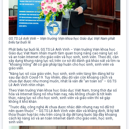
GS.TS Lê Anh Vinh – Viện trưởng Viện khoa học Giáo dục Việt Nam phát
biểu tại buổi lễ.
Phát biểu tại buổi lễ, GS.TS Lê Anh Vinh – Viện trưởng Viện khoa học
Giáo dục Việt Nam nhấn mạnh tầm quan trọng nâng cao năng lực số
và an toàn Internet cho giáo viên và học sinh, sinh viên. Theo đó, cần
xây dựng khung năng lực số; trên cơ sở đó đánh giá khảo sát và tìm ra
“khoảng trống” để có giải pháp tập huấn cho học sinh, sinh viên và
giáo viên.
“Năng lực số của giáo viên, học sinh, sinh viên tăng lên đáng kể từ
sau đại dịch Covid-19. Tuy nhiên, đâu đó vẫn còn khoảng cách và
chưa đạt được như mong muốn, nhất là vấn đề “an toàn số” – GS.TS
Lê Anh Vinh nhìn nhận.
Theo Viện trưởng Viện khoa học Giáo dục Việt Nam, trong thời đại số
hóa và Internet bùng nổ như hiện nay, nếu không chuẩn bị tốt kiến
thức, năng lực số cho học sinh, sinh viên và giáo viên thì sẽ gặp
không ít khó khăn.
“Trước đây, công nghệ AI chưa được nhắc đến nhưng nay nó đã trở
nên quen thuộc” – GS.TS Lê Anh Vinh viện dẫn và khẳng định, lễ ký kết
thỏa thuận hợp tác nêu trên cũng là dịp để từng bước lấp đầy khoảng
cách kỹ năng số và an toàn Internet dành cho giáo viên, học sinh,
sinh viên.