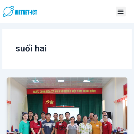
Skip
Men
to
content
suối hai