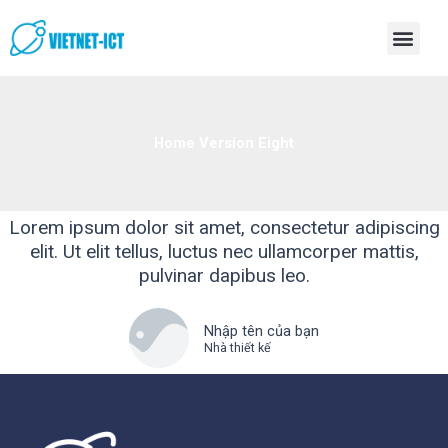
Skip
Men
to
content
Home Version Eight
Lorem ipsum dolor sit amet, consectetur adipiscing
elit. Ut elit tellus, luctus nec ullamcorper mattis,
pulvinar dapibus leo.
Nhập tên của bạn
Nhà thiết kế