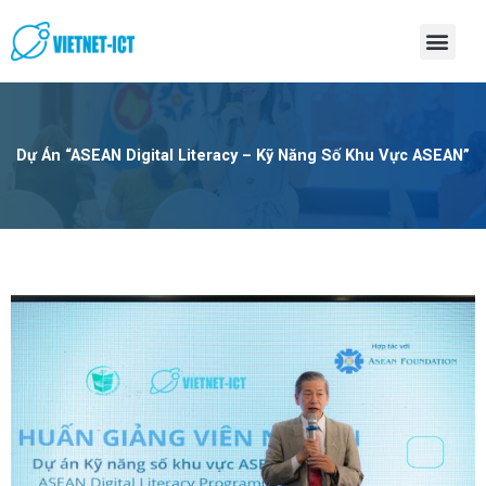
Skip
Men
to
content
Dự Án “ASEAN Digital Literacy – Kỹ Năng Số Khu Vực ASEAN”