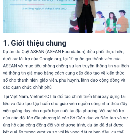
1. Giới thiệu chung
Dự án do Quỹ ASEAN (ASEAN Foundation) điều phối thực hiện,
dưới sự tài trợ của Google.org, tại 10 quốc gia thành viên của
ASEAN với mục tiêu phòng chống sự lan truyền thông tin sai lệch
và thông tin giả mạo bằng cách cung cấp đào tạo về kiến thức
số cho thanh niên, giáo viên, phụ huynh, lãnh đạo cộng đồng và
các quan chức chính phủ.
Tại Việt Nam, Vietnet-ICT là đối tác chính triển khai xây dựng tài
liệu và đào tạo tập huấn cho giáo viên nguồn cũng như thúc đẩy
việc giảng dạy cho người học cuối tại địa phương. Với sự hỗ trợ
của các đối tác địa phương là các Sở Giáo dục và Đào tạo và sự
ủng hộ của cộng đồng đối với chương trình, dự án đã đạt được
kết quả ấn tượng vượt xa so với kỳ vọng đặt ra ban đầu, cụ thể