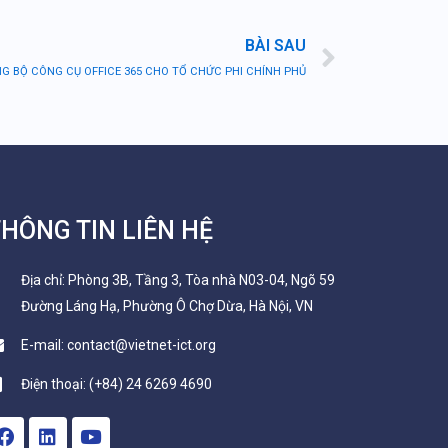
Next
BÀI SAU
G BỘ CÔNG CỤ OFFICE 365 CHO TỔ CHỨC PHI CHÍNH PHỦ
HÔNG TIN LIÊN HỆ
Địa chỉ: Phòng 3B, Tầng 3, Tòa nhà N03-04, Ngõ 59
Đường Láng Hạ, Phường Ô Chợ Dừa, Hà Nội, VN
E-mail: contact@vietnet-ict.org
Điện thoại: (+84) 24 6269 4690
F
L
Y
a
i
o