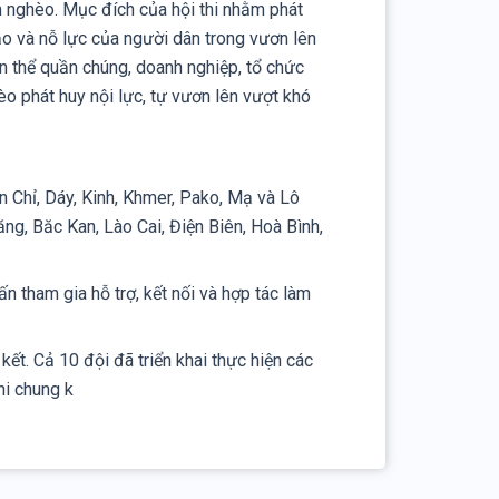
m nghèo. Mục đích của hội thi nhằm phát
 tạo và nỗ lực của người dân trong vươn lên
n thể quần chúng, doanh nghiệp, tổ chức
èo phát huy nội lực, tự vươn lên vượt khó
n Chỉ, Dáy, Kinh, Khmer, Pako, Mạ và Lô
ng, Băc Kan, Lào Cai, Điện Biên, Hoà Bình,
n tham gia hỗ trợ, kết nối và hợp tác làm
ết. Cả 10 đội đã triển khai thực hiện các
hi chung k