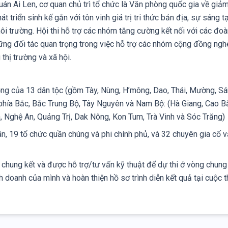
án Ai Len, cơ quan chủ trì tổ chức là Văn phòng quốc gia về giả
át triển sinh kế gắn với tôn vinh giá trị tri thức bản địa, sự sáng
 trường. Hội thi hỗ trợ các nhóm tăng cường kết nối với các đoà
hững đối tác quan trọng trong việc hỗ trợ các nhóm cộng đồng ngh
thị trường và xã hội.
ồng của 13 dân tộc (gồm Tày, Nùng, H’mông, Dao, Thái, Mường, Sá
i phía Bắc, Bắc Trung Bộ, Tây Nguyên và Nam Bộ: (Hà Giang, Cao Bă
, Nghệ An, Quảng Trị, Dak Nông, Kon Tum, Trà Vinh và Sóc Trăng)
, 19 tổ chức quần chúng và phi chính phủ, và 32 chuyên gia cố vấ
chung kết và được hỗ trợ/tư vấn kỹ thuật để dự thi ở vòng chung k
 doanh của mình và hoàn thiện hồ sơ trình diễn kết quả tại cuộc t