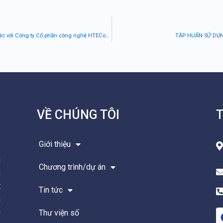
Khóa đào tạo Lập trình Front-End cho nhóm khiếm thị, hợp tác với Công ty Cổ phần công nghệ HTECom (2022)
TẬP HUẤN SỬ DỤN
VỀ CHÚNG TÔI
T
Giới thiệu
g
Chương trình/dự án
m
t
Tin tức
à
n
Thư viện số