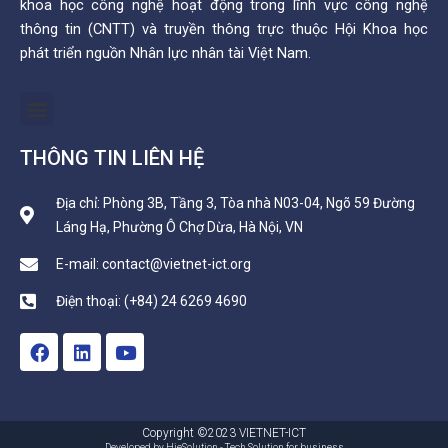
khoa học công nghệ hoạt động trong lĩnh vực công nghệ
thông tin (CNTT) và truyền thông trực thuộc Hội Khoa học
phát triển nguồn Nhân lực nhân tài Việt Nam.
Menu
THÔNG TIN LIÊN HỆ
Địa chỉ: Phòng 3B, Tầng 3, Tòa nhà N03-04, Ngõ 59 Đường
Láng Hạ, Phường Ô Chợ Dừa, Hà Nội, VN
E-mail: contact@vietnet-ict.org
Điện thoại: (+84) 24 6269 4690
F
L
Y
a
i
o
c
n
u
e
k
t
b
e
u
o
d
b
Copyright ©2023 VIETNET-ICT
Developed by HieSolution - Tech Solution for business