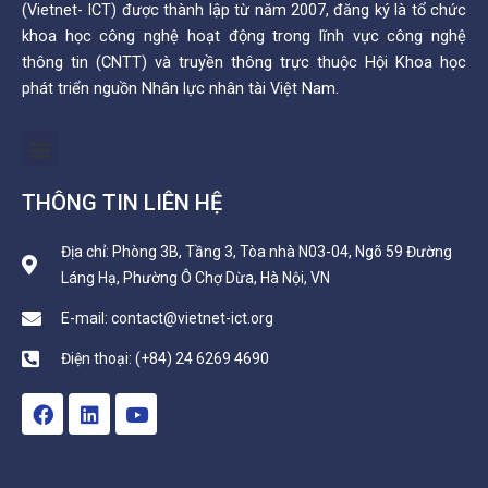
(Vietnet- ICT) được thành lập từ năm 2007, đăng ký là tổ chức
khoa học công nghệ hoạt động trong lĩnh vực công nghệ
thông tin (CNTT) và truyền thông trực thuộc Hội Khoa học
phát triển nguồn Nhân lực nhân tài Việt Nam.
Menu
THÔNG TIN LIÊN HỆ
Địa chỉ: Phòng 3B, Tầng 3, Tòa nhà N03-04, Ngõ 59 Đường
Láng Hạ, Phường Ô Chợ Dừa, Hà Nội, VN
E-mail: contact@vietnet-ict.org
Điện thoại: (+84) 24 6269 4690
F
L
Y
a
i
o
c
n
u
e
k
t
b
e
u