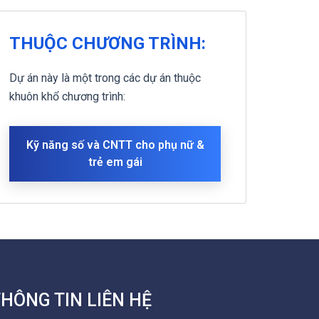
THUỘC CHƯƠNG TRÌNH:
Dự án này là một trong các dự án thuộc
khuôn khổ chương trình:
Kỹ năng số và CNTT cho phụ nữ &
trẻ em gái
HÔNG TIN LIÊN HỆ