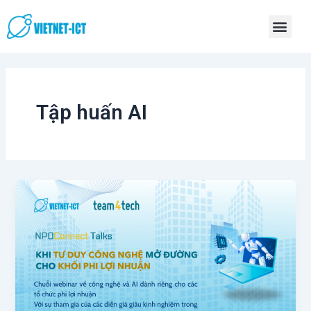
Skip
Men
to
content
Tập huấn AI