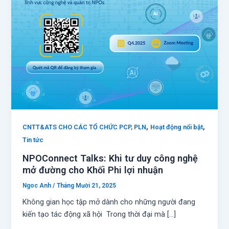
,
,
CNTT&ATS CHO CÁC TỔ CHỨC PCP, PLN
Hoạt động nổi bật
Tin tức
NPOConnect Talks: Khi tư duy công nghệ
mở đường cho Khối Phi lợi nhuận
Ngoc Anh
/
Tháng Mười 21, 2025
Không gian học tập mở dành cho những người đang
kiến tạo tác động xã hội Trong thời đại mà […]