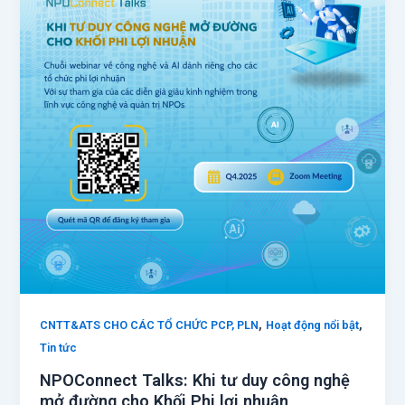
,
,
CNTT&ATS CHO CÁC TỔ CHỨC PCP, PLN
Hoạt động nổi bật
Tin tức
NPOConnect Talks: Khi tư duy công nghệ
mở đường cho Khối Phi lợi nhuận