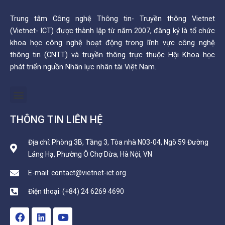
Trung tâm Công nghệ Thông tin- Truyền thông Vietnet
(Vietnet- ICT) được thành lập từ năm 2007, đăng ký là tổ chức
khoa học công nghệ hoạt động trong lĩnh vực công nghệ
thông tin (CNTT) và truyền thông trực thuộc Hội Khoa học
phát triển nguồn Nhân lực nhân tài Việt Nam.
Menu
THÔNG TIN LIÊN HỆ
Địa chỉ: Phòng 3B, Tầng 3, Tòa nhà N03-04, Ngõ 59 Đường
Láng Hạ, Phường Ô Chợ Dừa, Hà Nội, VN
E-mail: contact@vietnet-ict.org
Điện thoại: (+84) 24 6269 4690
F
L
Y
a
i
o