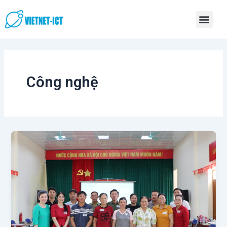
Skip
Men
to
content
Công nghệ